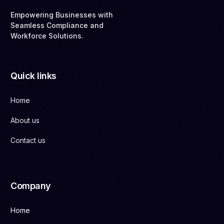
Empowering Businesses with
Seamless Compliance and
Workforce Solutions.
Quick links
Home
About us
Contact us
Company
Home