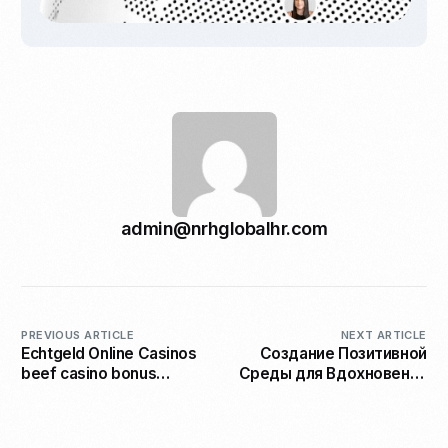
admin@nrhglobalhr.com
PREVIOUS ARTICLE
NEXT ARTICLE
Echtgeld Online Casinos
Создание Позитивной
beef casino bonus
Среды для Вдохновения
Alpenrepublik 2026
на Победу