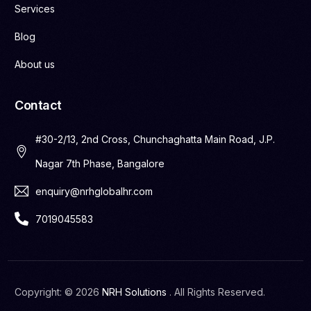
Services
Blog
About us
Contact
#30-2/13, 2nd Cross, Chunchaghatta Main Road, J.P.
Nagar 7th Phase, Bangalore
enquiry@nrhglobalhr.com
7019045583
Enquire Now
Copyright: © 2026
NRH Solutions
. All Rights Reserved.