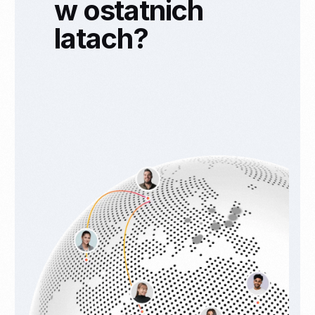
w ostatnich
latach?