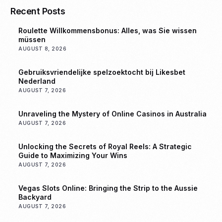
Recent Posts
Roulette Willkommensbonus: Alles, was Sie wissen
müssen
AUGUST 8, 2026
Gebruiksvriendelijke spelzoektocht bij Likesbet
Nederland
AUGUST 7, 2026
Unraveling the Mystery of Online Casinos in Australia
AUGUST 7, 2026
Unlocking the Secrets of Royal Reels: A Strategic
Guide to Maximizing Your Wins
AUGUST 7, 2026
Vegas Slots Online: Bringing the Strip to the Aussie
Backyard
AUGUST 7, 2026