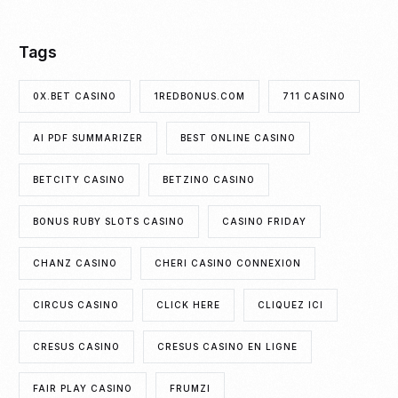
Tags
0X.BET CASINO
1REDBONUS.COM
711 CASINO
AI PDF SUMMARIZER
BEST ONLINE CASINO
BETCITY CASINO
BETZINO CASINO
BONUS RUBY SLOTS CASINO
CASINO FRIDAY
CHANZ CASINO
CHERI CASINO CONNEXION
CIRCUS CASINO
CLICK HERE
CLIQUEZ ICI
CRESUS CASINO
CRESUS CASINO EN LIGNE
FAIR PLAY CASINO
FRUMZI