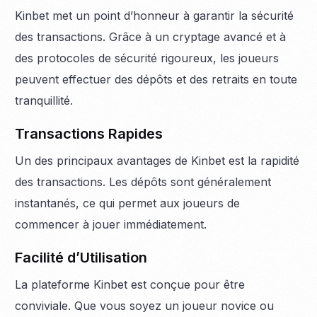
Kinbet met un point d’honneur à garantir la sécurité
des transactions. Grâce à un cryptage avancé et à
des protocoles de sécurité rigoureux, les joueurs
peuvent effectuer des dépôts et des retraits en toute
tranquillité.
Transactions Rapides
Un des principaux avantages de Kinbet est la rapidité
des transactions. Les dépôts sont généralement
instantanés, ce qui permet aux joueurs de
commencer à jouer immédiatement.
Facilité d’Utilisation
La plateforme Kinbet est conçue pour être
conviviale. Que vous soyez un joueur novice ou