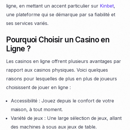
ligne, en mettant un accent particulier sur
Kinbet
,
une plateforme qui se démarque par sa fiabilité et
ses services variés.
Pourquoi Choisir un Casino en
Ligne ?
Les casinos en ligne offrent plusieurs avantages par
rapport aux casinos physiques. Voici quelques
raisons pour lesquelles de plus en plus de joueurs
choisissent de jouer en ligne :
Accessibilité : Jouez depuis le confort de votre
maison, à tout moment.
Variété de jeux : Une large sélection de jeux, allant
des machines à sous aux jeux de table.