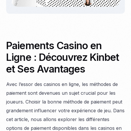
Paiements Casino en
Ligne : Découvrez Kinbet
et Ses Avantages
Avec l’essor des casinos en ligne, les méthodes de
paiement sont devenues un sujet crucial pour les
joueurs. Choisir la bonne méthode de paiement peut
grandement influencer votre expérience de jeu. Dans
cet article, nous allons explorer les différentes
options de paiement disponibles dans les casinos en