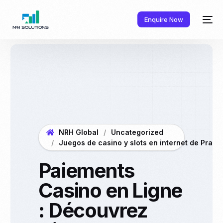
Enquire Now
NRH Global
Uncategorized
Juegos de casino y slots en internet de Pragm
Paiements
Casino en Ligne
: Découvrez