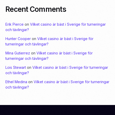
Recent Comments
Erik Pierce
on
Vilket casino är bäst i Sverige för turneringar
och tävlingar?
Hunter Cooper
on
Vilket casino är bäst i Sverige för
turneringar och tävlingar?
Mina Gutierrez
on
Vilket casino är bäst i Sverige för
turneringar och tävlingar?
Lois Stewart
on
Vilket casino är bäst i Sverige för turneringar
och tävlingar?
Ethel Medina
on
Vilket casino är bäst i Sverige för turneringar
och tävlingar?