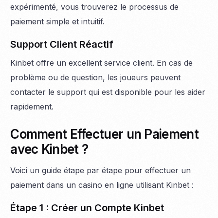
expérimenté, vous trouverez le processus de
paiement simple et intuitif.
Support Client Réactif
Kinbet offre un excellent service client. En cas de
problème ou de question, les joueurs peuvent
contacter le support qui est disponible pour les aider
rapidement.
Comment Effectuer un Paiement
avec Kinbet ?
Voici un guide étape par étape pour effectuer un
paiement dans un casino en ligne utilisant Kinbet :
Étape 1 : Créer un Compte Kinbet