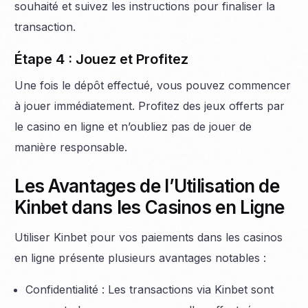
souhaité et suivez les instructions pour finaliser la
transaction.
Étape 4 : Jouez et Profitez
Une fois le dépôt effectué, vous pouvez commencer
à jouer immédiatement. Profitez des jeux offerts par
le casino en ligne et n’oubliez pas de jouer de
manière responsable.
Les Avantages de l’Utilisation de
Kinbet dans les Casinos en Ligne
Utiliser Kinbet pour vos paiements dans les casinos
en ligne présente plusieurs avantages notables :
Confidentialité : Les transactions via Kinbet sont