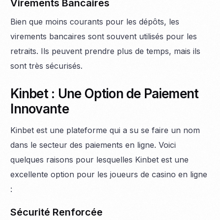
Virements Bancaires
Bien que moins courants pour les dépôts, les
virements bancaires sont souvent utilisés pour les
retraits. Ils peuvent prendre plus de temps, mais ils
sont très sécurisés.
Kinbet : Une Option de Paiement
Innovante
Kinbet est une plateforme qui a su se faire un nom
dans le secteur des paiements en ligne. Voici
quelques raisons pour lesquelles Kinbet est une
excellente option pour les joueurs de casino en ligne
:
Sécurité Renforcée