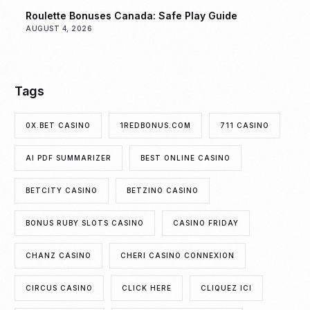
Roulette Bonuses Canada: Safe Play Guide
AUGUST 4, 2026
Tags
0X.BET CASINO
1REDBONUS.COM
711 CASINO
AI PDF SUMMARIZER
BEST ONLINE CASINO
BETCITY CASINO
BETZINO CASINO
BONUS RUBY SLOTS CASINO
CASINO FRIDAY
CHANZ CASINO
CHERI CASINO CONNEXION
CIRCUS CASINO
CLICK HERE
CLIQUEZ ICI