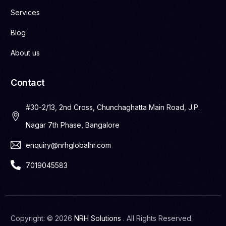
Services
Blog
About us
Contact
#30-2/13, 2nd Cross, Chunchaghatta Main Road, J.P.
Nagar 7th Phase, Bangalore
enquiry@nrhglobalhr.com
7019045583
Enquire Now
Copyright: © 2026
NRH Solutions
. All Rights Reserved.