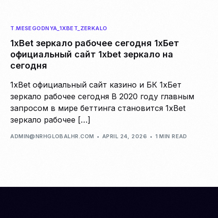
T.MESEGODNYA_1XBET_ZERKALO
1xBet зеркало рабочее сегодня 1хБет
официальный сайт 1xbet зеркало на
сегодня
1xBet официальный сайт казино и БК 1хБет
зеркало рабочее сегодня В 2020 году главным
запросом в мире беттинга становится 1xBet
зеркало рабочее […]
ADMIN@NRHGLOBALHR.COM
APRIL 24, 2026
1 MIN READ