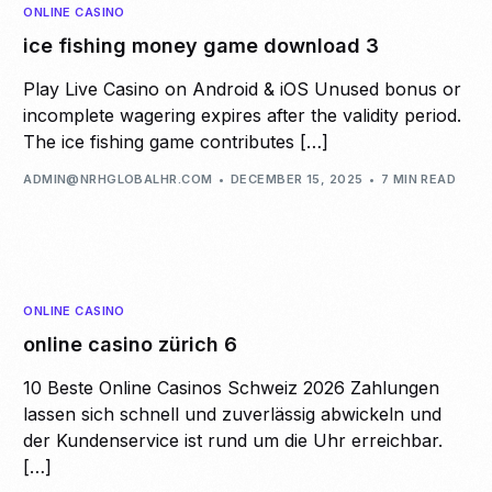
ONLINE CASINO
ice fishing money game download 3
Play Live Casino on Android & iOS Unused bonus or
incomplete wagering expires after the validity period.
The ice fishing game contributes […]
ADMIN@NRHGLOBALHR.COM
DECEMBER 15, 2025
7 MIN READ
ONLINE CASINO
online casino zürich 6
10 Beste Online Casinos Schweiz 2026 Zahlungen
lassen sich schnell und zuverlässig abwickeln und
der Kundenservice ist rund um die Uhr erreichbar.
[…]