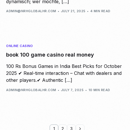
dynamisch; wer möchte, […]
ADMIN@NRHGLOBALHR.COM
JULY 21, 2025
4 MIN READ
ONLINE CASINO
book 100 game casino real money
100 Rs Bonus Games in India Best Picks for October
2025 ✔ Real-time interaction – Chat with dealers and
other players.✔ Authentic […]
ADMIN@NRHGLOBALHR.COM
JULY 7, 2025
10 MIN READ
1
2
3