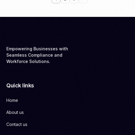
Empowering Businesses with
Seamless Compliance and
Workforce Solutions.
Quick links
Home
About us
Contact us