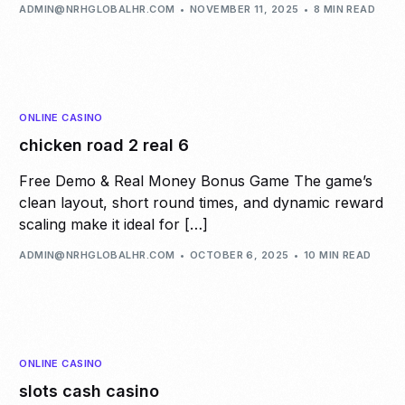
ADMIN@NRHGLOBALHR.COM
NOVEMBER 11, 2025
8 MIN READ
ONLINE CASINO
chicken road 2 real 6
Free Demo & Real Money Bonus Game The game’s
clean layout, short round times, and dynamic reward
scaling make it ideal for […]
ADMIN@NRHGLOBALHR.COM
OCTOBER 6, 2025
10 MIN READ
ONLINE CASINO
slots cash casino