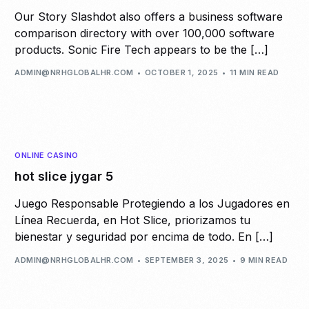
Our Story Slashdot also offers a business software
comparison directory with over 100,000 software
products. Sonic Fire Tech appears to be the […]
ADMIN@NRHGLOBALHR.COM
OCTOBER 1, 2025
11 MIN READ
ONLINE CASINO
hot slice jygar 5
Juego Responsable Protegiendo a los Jugadores en
Línea Recuerda, en Hot Slice, priorizamos tu
bienestar y seguridad por encima de todo. En […]
ADMIN@NRHGLOBALHR.COM
SEPTEMBER 3, 2025
9 MIN READ