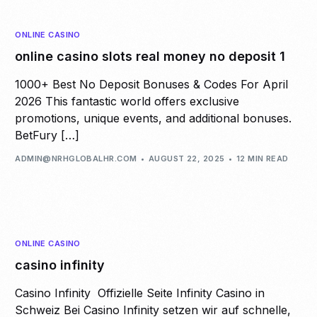
ONLINE CASINO
online casino slots real money no deposit 1
1000+ Best No Deposit Bonuses & Codes For April
2026 This fantastic world offers exclusive
promotions, unique events, and additional bonuses.
BetFury […]
ADMIN@NRHGLOBALHR.COM
AUGUST 22, 2025
12 MIN READ
ONLINE CASINO
casino infinity
Casino Infinity ️ Offizielle Seite Infinity Casino in
Schweiz Bei Casino Infinity setzen wir auf schnelle,