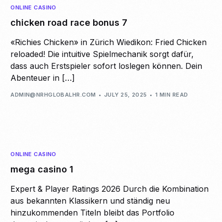
ONLINE CASINO
chicken road race bonus 7
«Richies Chicken» in Zürich Wiedikon: Fried Chicken
reloaded! Die intuitive Spielmechanik sorgt dafür,
dass auch Erstspieler sofort loslegen können. Dein
Abenteuer in […]
ADMIN@NRHGLOBALHR.COM
JULY 25, 2025
1 MIN READ
ONLINE CASINO
mega casino 1
Expert & Player Ratings 2026 Durch die Kombination
aus bekannten Klassikern und ständig neu
hinzukommenden Titeln bleibt das Portfolio