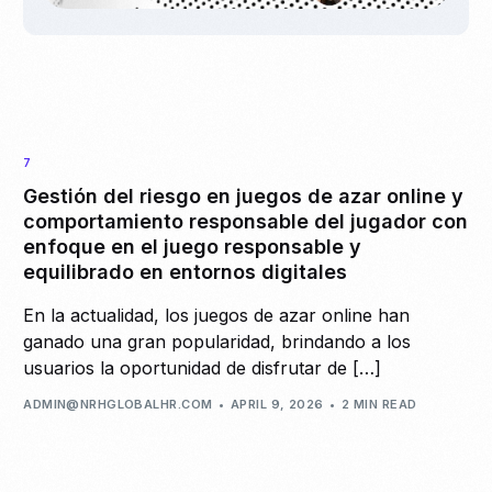
7
Gestión del riesgo en juegos de azar online y
comportamiento responsable del jugador con
enfoque en el juego responsable y
equilibrado en entornos digitales
En la actualidad, los juegos de azar online han
ganado una gran popularidad, brindando a los
usuarios la oportunidad de disfrutar de […]
ADMIN@NRHGLOBALHR.COM
APRIL 9, 2026
2 MIN READ