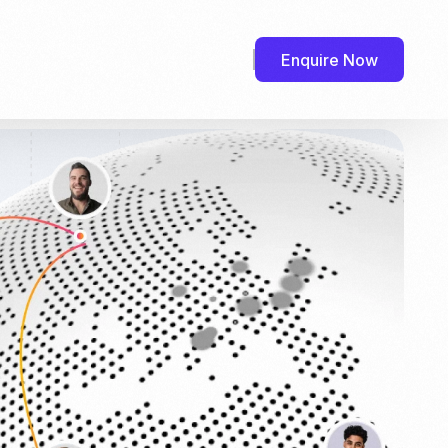
Enquire Now