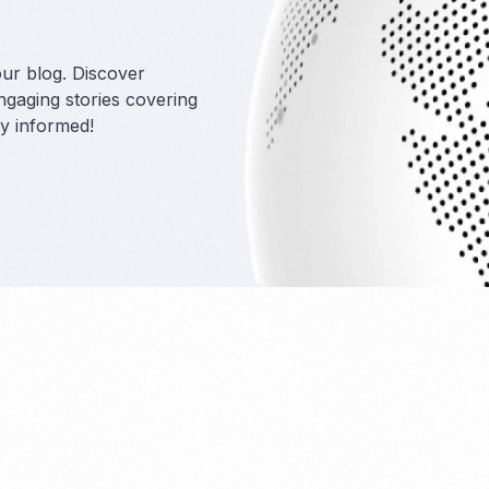
taffing
our blog. Discover
engaging stories covering
ay informed!