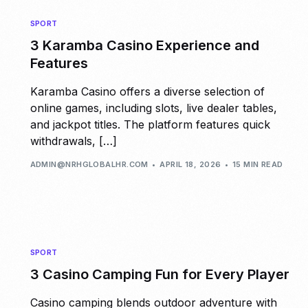
SPORT
З Karamba Casino Experience and
Features
Karamba Casino offers a diverse selection of
online games, including slots, live dealer tables,
and jackpot titles. The platform features quick
withdrawals, […]
ADMIN@NRHGLOBALHR.COM
APRIL 18, 2026
15 MIN READ
SPORT
З Casino Camping Fun for Every Player
Casino camping blends outdoor adventure with