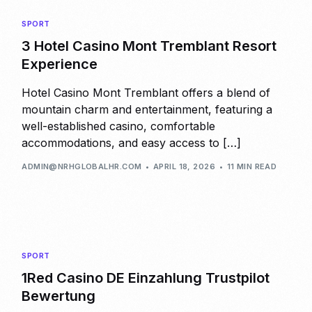
SPORT
З Hotel Casino Mont Tremblant Resort
Experience
Hotel Casino Mont Tremblant offers a blend of
mountain charm and entertainment, featuring a
well-established casino, comfortable
accommodations, and easy access to […]
ADMIN@NRHGLOBALHR.COM
APRIL 18, 2026
11 MIN READ
SPORT
1Red Casino DE Einzahlung Trustpilot
Bewertung