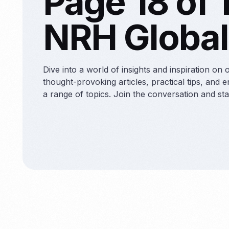
Page 18 of 1
Contract S
NRH Global
Dive into a world of insights and inspiration on 
thought-provoking articles, practical tips, and 
a range of topics. Join the conversation and st