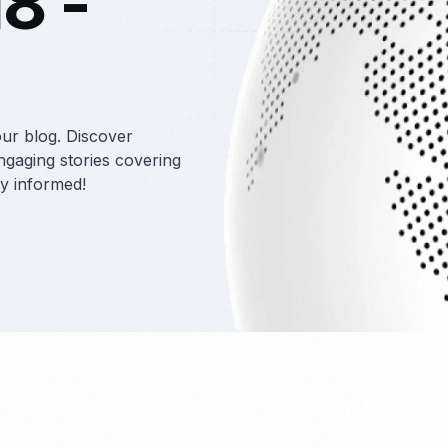
8 -
taffing
our blog. Discover
engaging stories covering
ay informed!