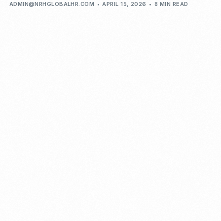
ADMIN@NRHGLOBALHR.COM
APRIL 15, 2026
8 MIN READ