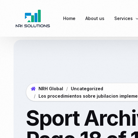
Home
About us
Services
Payroll Se
EPF (Empl
ESI (Empl
NRH Global
Uncategorized
Professio
Los procedimientos sobre jubilacion implemen
DSC (Digit
Sport Archi
Labour L
Complian
Business 