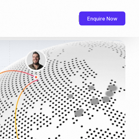
Enquire Now
citudes y protegen contra fraude