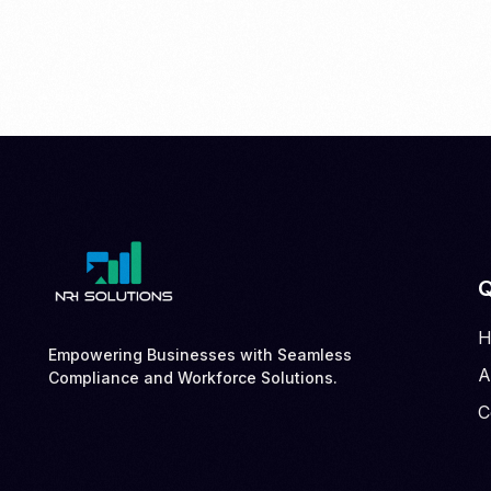
Q
H
Empowering Businesses with Seamless
A
Compliance and Workforce Solutions.
C