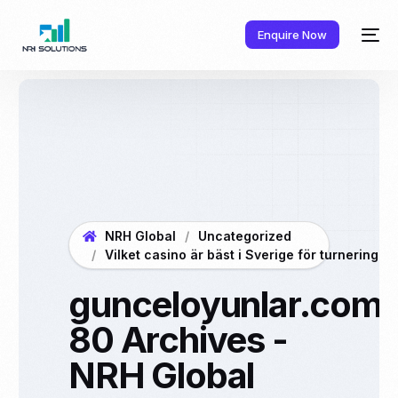
Enquire Now
NRH Global
Uncategorized
Vilket casino är bäst i Sverige för turneringar
gunceloyunlar.com
80 Archives -
NRH Global